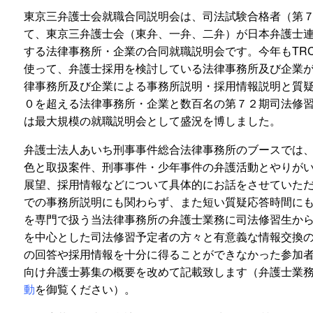
東京三弁護士会就職合同説明会は、司法試験合格者（第
て、東京三弁護士会（東弁、一弁、二弁）が日本弁護士
する法律事務所・企業の合同就職説明会です。今年もTR
使って、弁護士採用を検討している法律事務所及び企業
律事務所及び企業による事務所説明・採用情報説明と質
０を超える法律事務所・企業と数百名の第７２期司法修
は最大規模の就職説明会として盛況を博しました。
弁護士法人あいち刑事事件総合法律事務所のブースでは
色と取扱案件、刑事事件・少年事件の弁護活動とやりが
展望、採用情報などについて具体的にお話をさせていた
での事務所説明にも関わらず、また短い質疑応答時間に
を専門で扱う当法律事務所の弁護士業務に司法修習生か
を中心とした司法修習予定者の方々と有意義な情報交換
の回答や採用情報を十分に得ることができなかった参加
向け弁護士募集の概要を改めて記載致します（弁護士業
動
を御覧ください）。