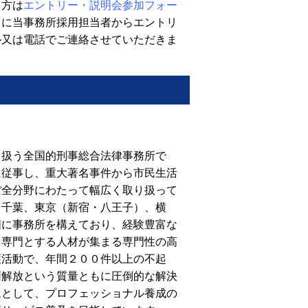
る方は
エントリー・説明会参加フォー
ちに当事務所採用担当者からエントリ
ル又は電話でご連絡させていただきま
り扱う全国的刑事総合法律事務所で
に従事し、重大著名事件から市民生活
ぼ全分野にわたって幅広く取り扱って
、千葉、東京（新宿・八王子）、横
国に事務所を構えており、経験豊富な
を専門とする人材が集まる専門性の高
護活動で、年間２００件以上の不起
柄解放という質量ともに圧倒的な解決
ムとして、プロフェッショナル養成の