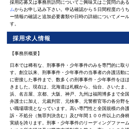
採用応募又は事務所訪問についてご興味又はご質問のあ
ム
からお申し込み下さい。申込確認から５日間程度のう
ー情報の確認と追加必要書類や日時の詳細についてメー
す。
採用求人情報
【事務所概要】
日本では稀有な、刑事事件・少年事件のみを専門的に取
す。創立以来、刑事事件・少年事件の当事者の弁護活動
に密接した事件まで、数多くの刑事事件・少年事件をほ
きました。現在は、北海道は札幌から、仙台、さいたま
浜、名古屋、京都、大阪、神戸、九州は福岡博多まで全
弁護士に加え、元裁判官、元検事、元警察官等の各分野
い職場環境となっています。高い専門性と全国規模の弁
訴・不処分（無罪判決含む）及び年間１００件以上の身
実績を誇ります。刑事・少年事件のリーディングファー