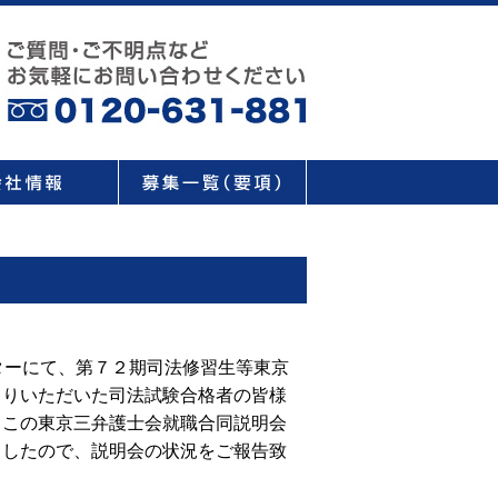
ターにて、第７２期司法修習生等東京
まりいただいた司法試験合格者の皆様
。この東京三弁護士会就職合同説明会
ましたので、説明会の状況をご報告致