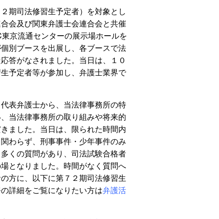
７２期司法修習生予定者）を対象とし
連合会及び関東弁護士会連合会と共催
C東京流通センターの展示場ホールを
が個別ブースを出展し、各ブースで法
疑応答がなされました。当日は、１０
習生予定者等が参加し、弁護士業界で
、代表弁護士から、当法律事務所の特
い、当法律事務所の取り組みや将来的
だきました。当日は、限られた時間内
も関わらず、刑事事件・少年事件のみ
ら多くの質問があり、司法試験合格者
の場となりました。時間がなく質問へ
者の方に、以下に第７２期司法修習生
務の詳細をご覧になりたい方は
弁護活