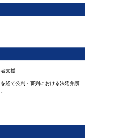
害者支援
動を経て公判・審判における法廷弁護
動。