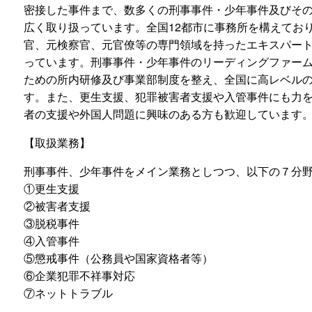
密接した事件まで、数多くの刑事事件・少年事件及びそ
広く取り扱っています。全国12都市に事務所を構えてお
官、元検察官、元官僚等の専門領域を持ったエキスパー
っています。刑事事件・少年事件のリーディングファー
ための所内研修及び事業部制度を整え、全国に高レベル
す。また、更生支援、犯罪被害者支援や入管事件にも力
者の支援や外国人問題に興味のある方も歓迎しています
【取扱業務】
刑事事件、少年事件をメイン業務としつつ、以下の７分
①更生支援
②被害者支援
③脱税事件
④入管事件
⑤懲戒事件（公務員や国家資格者等）
⑥企業犯罪不祥事対応
⑦ネットトラブル