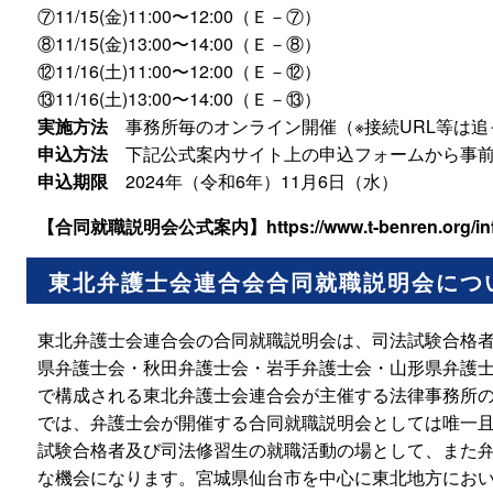
⑦11/15(⾦)11:00〜12:00（Ｅ－⑦）
⑧11/15(⾦)13:00〜14:00（Ｅ－⑧）
⑫11/16(⼟)11:00〜12:00（Ｅ－⑫）
⑬11/16(⼟)13:00〜14:00（Ｅ－⑬）
実施方法
事務所毎のオンライン開催（※接続URL等は追
申込方法
下記公式案内サイト上の申込フォームから事
申込期限
2024年（令和6年）11月6日（水）
【合同就職説明会公式案内】
https://www.t-benren.org/in
東北弁護士会連合会合同就職説明会につ
東北弁護士会連合会の合同就職説明会は、司法試験合格
県弁護士会・秋田弁護士会・岩手弁護士会・山形県弁護
で構成される東北弁護士会連合会が主催する法律事務所
では、弁護士会が開催する合同就職説明会としては唯一
試験合格者及び司法修習生の就職活動の場として、また
な機会になります。宮城県仙台市を中心に東北地方にお