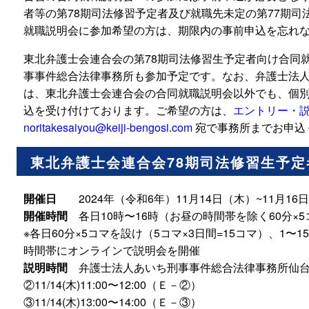
者等の第78期司法修習予定者及び就職先未定の第77期
就職説明会に参加希望の方は、期限内の事前申込を忘れ
東北弁護士会連合会の第78期司法修習生予定者向け合同
事事件総合法律事務所も参加予定です。なお、弁護士法
は、東北弁護士会連合会の合同就職説明会以外でも、個
込を受け付けております。ご希望の方は、
エントリー・
noritakesaiyou@keiji-bengosi.com
宛で事務所までお申込
東北弁護士会連合会78期司法修習生予
開催日
2024年（令和6年）11月14日（木）~11月16
開催時間
各日10時〜16時（お昼の時間帯を除く60分×
※各日60分×5コマを設け（5コマ×3日間=15コマ）、1〜
時間帯にオンラインで説明会を開催
説明時間
弁護士法人あいち刑事事件総合法律事務所仙
②11/14(⽊)11:00〜12:00（Ｅ－②）
③11/14(⽊)13:00〜14:00（Ｅ－③）