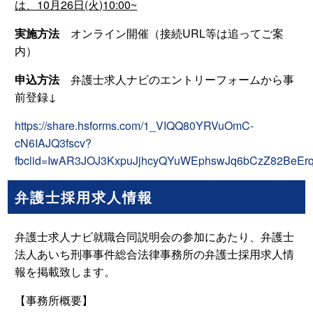
は、10月26日(火)10:00~
実施方法
オンライン開催（接続URL等は追ってご案
内）
申込方法
弁護士求人ナビのエントリーフォームから事
前登録↓
https://share.hsforms.com/1_VIQQ80YRVuOmC-
cN6IAJQ3fscv?
fbclid=IwAR3JOJ3KxpuJjhcyQYuWEphswJq6bCzZ82BeEr
弁護士採用求人情報
弁護士求人ナビ就職合同説明会の参加にあたり、弁護士
法人あいち刑事事件総合法律事務所の弁護士採用求人情
報を掲載致します。
【事務所概要】