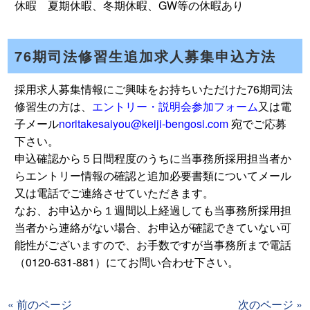
休暇 夏期休暇、冬期休暇、GW等の休暇あり
76期司法修習生追加求人募集申込方法
採用求人募集情報にご興味をお持ちいただけた76期司法
修習生の方は、
エントリー・説明会参加フォーム
又は電
子メール
noritakesaiyou@keiji-bengosi.com
宛でご応募
下さい。
申込確認から５日間程度のうちに当事務所採用担当者か
らエントリー情報の確認と追加必要書類についてメール
又は電話でご連絡させていただきます。
なお、お申込から１週間以上経過しても当事務所採用担
当者から連絡がない場合、お申込が確認できていない可
能性がございますので、お手数ですが当事務所まで電話
（0120-631-881）にてお問い合わせ下さい。
« 前のページ
次のページ »