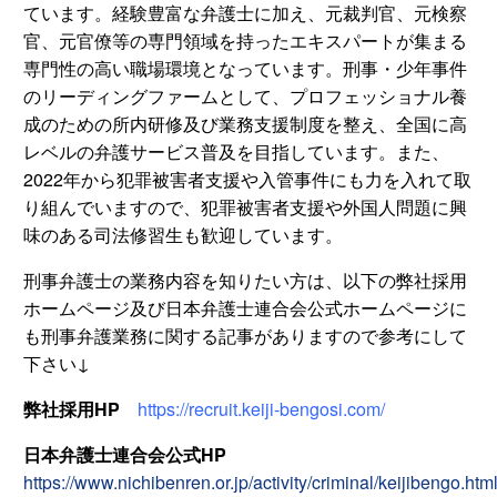
ています。経験豊富な弁護士に加え、元裁判官、元検察
官、元官僚等の専門領域を持ったエキスパートが集まる
専門性の高い職場環境となっています。刑事・少年事件
のリーディングファームとして、プロフェッショナル養
成のための所内研修及び業務支援制度を整え、全国に高
レベルの弁護サービス普及を目指しています。また、
2022年から犯罪被害者支援や入管事件にも力を入れて取
り組んでいますので、犯罪被害者支援や外国人問題に興
味のある司法修習生も歓迎しています。
刑事弁護士の業務内容を知りたい方は、以下の弊社採用
ホームページ及び日本弁護士連合会公式ホームページに
も刑事弁護業務に関する記事がありますので参考にして
下さい↓
弊社採用HP
https://recruit.keiji-bengosi.com/
日本弁護士連合会公式HP
https://www.nichibenren.or.jp/activity/criminal/keijibengo.htm