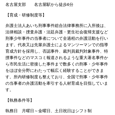
名古屋支部 名古屋駅から徒歩6分
【育成・研修制度等】
弁護士法人あいち刑事事件総合法律事務所に入所後は、
法律相談・捜査弁護・法廷弁護・更生社会復帰支援など
刑事少年事件の当事者について全過程の弁護活動を行い
ます。代表又は先輩弁護士によるマンツーマンでの指導
育成方針を採用し、否認事件、裁判員裁判対象事件、特
捜事件などのマスコミ報道されるような重大著名事件か
ら市民生活に密接した事件まで数多くの刑事・少年事件
をほぼ全分野にわたって幅広く経験することができま
す。所内研修制度も整えており、全国で刑事・少年事件
の当事者の弁護活動を牽引する人材育成を目指していま
す。
【執務条件等】
執務日 月曜日～金曜日、土日祝日はシフト制