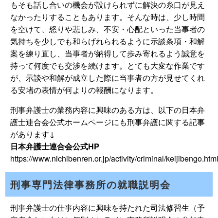
もそも話し合いの機会が設けられずに解決の糸口が見え
なかったりすることもあります。そんな時は、少し時間
を空けて、怒りや悲しみ、不安・心配といった当事者の
気持ちを少しでも和らげれられるように示談条項・和解
案を練り直し、当事者が納得して歩み寄れるよう誠意を
持って何度でも交渉を続けます。とても大変な作業です
が、示談や和解が成立した際に当事者の方が見せてくれ
る安堵の表情が何よりの報酬になります。
刑事弁護士の業務内容に興味のある方は、以下の日本弁
護士連合会公式ホームページにも刑事弁護に関する記事
があります↓
日本弁護士連合会公式HP
https://www.nichibenren.or.jp/activity/criminal/keijibengo.htm
刑事専門法律事務所の就職説明会
刑事弁護士の仕事内容に興味を持たれた司法修習生（予