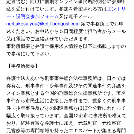
定者含む）向けに個別オンライン事務所説明会の参加申
込を受け付けています。参加を希望される方は
エントリ
ー・説明会参加フォーム
又は電子メール
noritakesaiyou@keiji-bengosi.com
宛で事務所までお申
込ください。お申込から５日間程度で担当者からメール
又は電話でご連絡させていただきます。
事務所概要と弁護士採用求人情報も以下に掲載しますの
で参考にして下さい。
【事務所概要】
弁護士法人あいち刑事事件総合法律事務所は、日本では
稀有な、刑事事件・少年事件及びその関連事件の弁護を
メイン業務とする全国的刑事総合法律事務所です。著名
事件から市民生活に密接した事件まで、数多くの刑事事
件・少年事件及びその関連業務をほぼ全分野にわたって
幅広く取り扱っています。全国12都市に事務所を構えて
おり、経験豊富な弁護士に加え、元裁判官、元検察官、
元官僚等の専門領域を持ったエキスパートが集まる専門