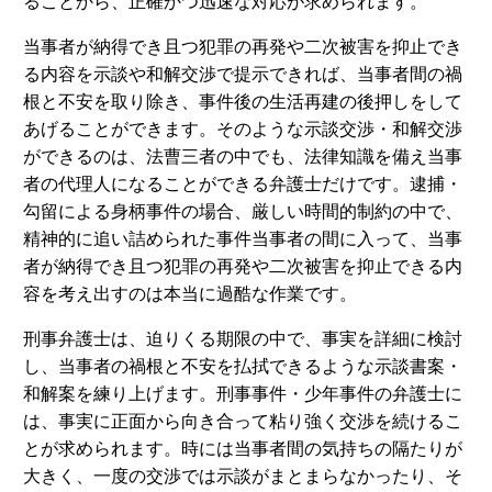
ることから、正確かつ迅速な対応が求められます。
当事者が納得でき且つ犯罪の再発や二次被害を抑止でき
る内容を示談や和解交渉で提示できれば、当事者間の禍
根と不安を取り除き、事件後の生活再建の後押しをして
あげることができます。そのような示談交渉・和解交渉
ができるのは、法曹三者の中でも、法律知識を備え当事
者の代理人になることができる弁護士だけです。逮捕・
勾留による身柄事件の場合、厳しい時間的制約の中で、
精神的に追い詰められた事件当事者の間に入って、当事
者が納得でき且つ犯罪の再発や二次被害を抑止できる内
容を考え出すのは本当に過酷な作業です。
刑事弁護士は、迫りくる期限の中で、事実を詳細に検討
し、当事者の禍根と不安を払拭できるような示談書案・
和解案を練り上げます。刑事事件・少年事件の弁護士に
は、事実に正面から向き合って粘り強く交渉を続けるこ
とが求められます。時には当事者間の気持ちの隔たりが
大きく、一度の交渉では示談がまとまらなかったり、そ