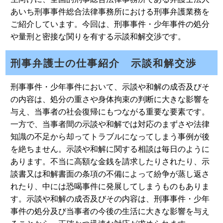
あいち刑事事件総合法律事務所における刑事弁護業務を
ご紹介しています。今回は、刑事事件・少年事件の処分
や量刑と密接な関りを有する示談和解交渉です。
刑事弁護士の仕事紹介 示談和解交渉
刑事事件・少年事件において、示談や和解の成否及びそ
の内容は、処分の重さや身体拘束の判断に大きな影響を
与え、当事者の社会復帰にもつながる重要な要素です。
一方で、当事者間の示談や和解では対応のまずさや法律
知識の不足から却ってトラブルになってしまう事例が後
を絶ちません。示談や和解に関する相談は毎日のように
あります。不当に高額な金銭を請求したりされたり、示
談書又は和解書面の条項の不備によって紛争が蒸し返さ
れたり、中には恐喝事件に発展してしまうものもありま
す。示談や和解の成否及びその内容は、刑事事件・少年
事件の処分及び当事者の今後の生活に大きな影響を与え