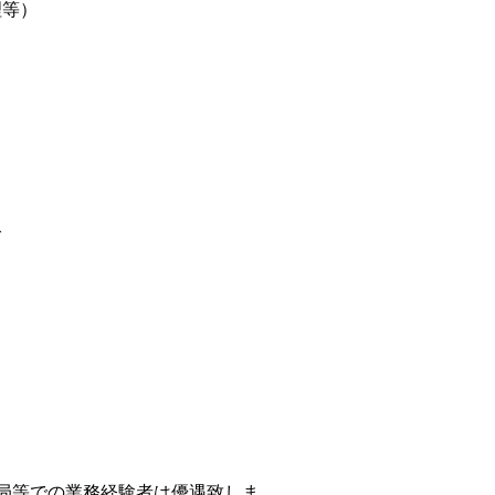
理等）
グ
局等での業務経験者は優遇致しま