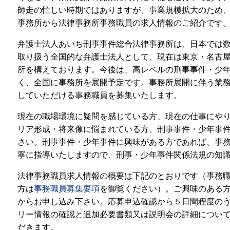
師走の忙しい時期ではありますが、事業規模拡大のため
事務所から法律事務所事務職員の求人情報のご紹介です
弁護士法人あいち刑事事件総合法律事務所は、日本では
取り扱う全国的な弁護士法人として、現在は東京・名古
所を構えております。今後は、高レベルの刑事事件・少
く、全国に事務所を展開予定です。事務所展開に伴う業
していただける事務職員を募集いたします。
現在の職場環境に疑問を感じている方、現在の仕事にや
リア形成・将来像に悩まれている方、刑事事件・少年事
さい。刑事事件・少年事件に興味がある方であれば、事
寧に指導いたしますので、刑事・少年事件関係法規の知
法律事務職員求人情報
の概要は下記のとおりです（事務
方は
事務職員募集要項
を御覧ください）。ご興味のある
からお申し込み下さい。応募申込確認から５日間程度の
リー情報の確認と追加必要書類又は説明会の詳細につい
だきます。