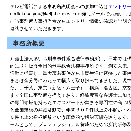
テレビ電話による事務所説明会への参加申込は
エントリ
noritakesaiyou@keiji-bengosi.com宛にメー
に当事務所人事担当者からエントリー情報の確認と説明
連絡させていただきます。
事務所概要
弁護士法人あいち刑事事件総合法律事務所は、日本では
的に取り扱う全国的刑事総合法律事務所です。創立以来
活動に従事し、重大著名事件から市民生活に密接した事
をほぼ全分野にわたって幅広く取り扱ってきました。現
たま、千葉、東京（新宿・八王子）、横浜、名古屋、京
まで全国に事務所を構えており、経験豊富な弁護士に加
の専門領域を持ったエキスパートが集まる専門性の高い
と全国規模の弁護活動で、年間３００件以上の不起訴・
０件以上の身柄解放という圧倒的な解決実績を誇ります
ームとして、プロフェッショナル養成のための所内研修