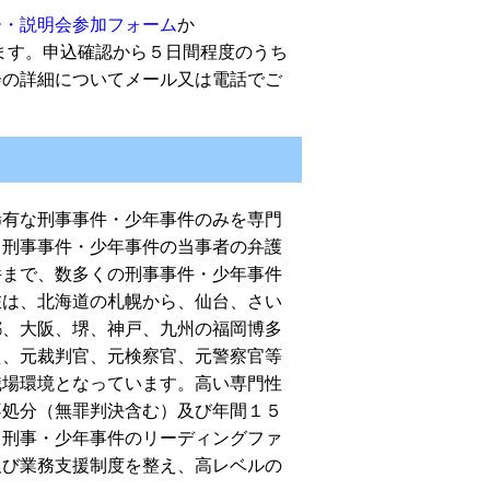
ー・説明会参加フォーム
か
ルでお願いします。申込確認から５日間程度のうち
会の詳細についてメール又は電話でご
稀有な刑事事件・少年事件のみを専門
、刑事事件・少年事件の当事者の弁護
件まで、数多くの刑事事件・少年事件
在は、北海道の札幌から、仙台、さい
都、大阪、堺、神戸、九州の福岡博多
え、元裁判官、元検察官、元警察官等
職場環境となっています。高い専門性
不処分（無罪判決含む）及び年間１５
。刑事・少年事件のリーディングファ
及び業務支援制度を整え、高レベルの