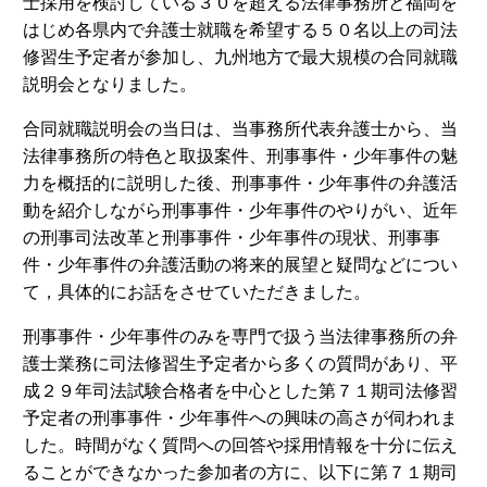
士採用を検討している３０を超える法律事務所と福岡を
はじめ各県内で弁護士就職を希望する５０名以上の司法
修習生予定者が参加し、九州地方で最大規模の合同就職
説明会となりました。
合同就職説明会の当日は、当事務所代表弁護士から、当
法律事務所の特色と取扱案件、刑事事件・少年事件の魅
力を概括的に説明した後、刑事事件・少年事件の弁護活
動を紹介しながら刑事事件・少年事件のやりがい、近年
の刑事司法改革と刑事事件・少年事件の現状、刑事事
件・少年事件の弁護活動の将来的展望と疑問などについ
て，具体的にお話をさせていただきました。
刑事事件・少年事件のみを専門で扱う当法律事務所の弁
護士業務に司法修習生予定者から多くの質問があり、平
成２９年司法試験合格者を中心とした第７１期司法修習
予定者の刑事事件・少年事件への興味の高さが伺われま
した。時間がなく質問への回答や採用情報を十分に伝え
ることができなかった参加者の方に、以下に第７１期司