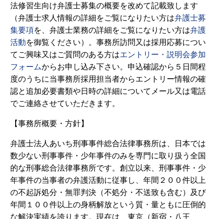
法修習生向け弁護士募集の概要を改めて記載致します
（弁護士求人情報の詳細をご覧になりたい方は
弁護士募
集要項
を、弁護士業務の詳細をご覧になりたい方は
弁護
活動
を御覧ください）。事務所訪問又は採用応募につい
てご興味又はご質問のある方は
エントリー・説明会参加
フォーム
からお申し込み下さい。申込確認から５日間程
度のうちに当事務所採用担当者からエントリー情報の確
認と追加必要書類や日時の詳細についてメール又は電話
でご連絡させていただきます。
【事務所概要・方針】
弁護士法人あいち刑事事件総合法律事務所は、日本では
数少ない刑事事件・少年事件のみを専門に取り扱う全国
的な刑事総合法律事務所です。創立以来、刑事事件・少
年事件の当事者の弁護活動に従事し、年間２００件以上
の不起訴処分・無罪判決（不処分・不送致も含む）及び
年間１００件以上の身柄解放という質・量ともに圧倒的
な解決実績を誇ります。現在は、東京（新宿・八王