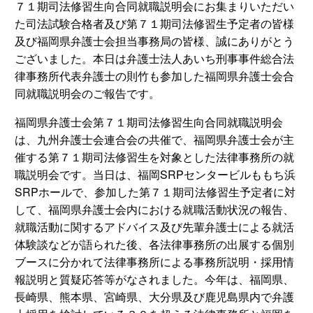
７１期司法修習生向合同就職説明会にお集まりいただい
た司法試験合格者及び第７１期司法修習生予定者の皆様
及び福岡県弁護士会担当事務局の皆様、誠にありがとう
ございました。本日は弁護士法人あいち刑事事件総合法
律事務所代表弁護士の則竹も参加した福岡県弁護士会合
同就職説明会のご報告です。
福岡県弁護士会第７１期司法修習生向合同就職説明会
は、九州弁護士会連合会の共催で、福岡県弁護士会が主
催する第７１期司法修習生を対象とした法律事務所の就
職説明会です。当日は、福岡SRPセンタービルももち浜
SRPホールで、参加した第７１期司法修習生予定者に対
して、福岡県弁護士会内における就職活動状況の報告、
就職活動に関するアドバイス及び先輩弁護士による就活
体験談などが語られた後、各法律事務所の出展する個別
ブースに分かれて法律事務所による事務所説明・採用情
報説明と質疑応答等がなされました。今年は、福岡県、
長崎県、熊本県、宮崎県、大分県及び鹿児島県内で弁護