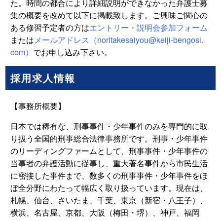
た。時間の都合により詳細説明ができなかった弁護士募
集の概要を改めて以下に掲載致します。ご興味ご関心の
ある修習予定者の方は
エントリー・説明会参加フォーム
または
メールアドレス（
noritakesaiyou@keiji-bengosi.
com
）
で
お申し込み下さい。
採用求人情報
【事務所概要】
日本では稀有な、刑事事件・少年事件のみを専門的に取
り扱う全国的刑事総合法律事務所です。刑事・少年事件
のリーディングファームとして、刑事事件・少年事件の
当事者の弁護活動に従事し、重大著名事件から市民生活
に密接した事件まで、数多くの刑事事件・少年事件をほ
ぼ全分野にわたって幅広く取り扱っています。現在は、
札幌、仙台、さいたま、千葉、東京（新宿・八王子）、
横浜、名古屋、京都、大阪（梅田・堺）、神戸、福岡