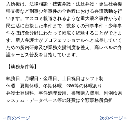
入所後は、法律相談・捜査弁護・法廷弁護・更生社会復
帰支援など刑事少年事件の全過程における弁護活動を行
います。マスコミ報道されるような重大著名事件から市
民生活に密接した事件まで、数多くの刑事事件・少年事
件をほぼ全分野にわたって幅広く経験することができま
す。新人弁護士がプロフェッショナルへと成長していく
ための所内研修及び業務支援制度を整え、高レベルの弁
護サービス普及を目指しています。
【執務条件等】
執務日 月曜日～金曜日、土日祝日はシフト制
休暇 夏期休暇、冬期休暇、GW等の休暇あり
弁護士登録料、事件処理費用、書籍購入費用、判例検索
システム・データベース等の経費は全額事務所負担
« 前のページ
次のページ »