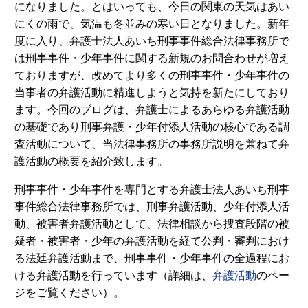
になりました。とはいっても、今日の関東の天気はあい
にくの雨で、気温も冬並みの寒い日となりました。新年
度に入り、弁護士法人あいち刑事事件総合法律事務所で
は刑事事件・少年事件に関する新規のお問合わせが増え
ておりますが、改めてより多くの刑事事件・少年事件の
当事者の弁護活動に精進しようと気持を新たにしており
ます。今回のブログは、弁護士によるあらゆる弁護活動
の基礎であり刑事弁護・少年付添人活動の核心である調
査活動について、当法律事務所の事務所説明を兼ねて弁
護活動の概要を紹介致します。
刑事事件・少年事件を専門とする弁護士法人あいち刑事
事件総合法律事務所では、刑事弁護活動、少年付添人活
動、被害者弁護活動として、法律相談から捜査段階の被
疑者・被害者・少年の弁護活動を経て公判・審判におけ
る法廷弁護活動まで、刑事事件・少年事件の全過程にお
ける弁護活動を行っています（詳細は、
弁護活動
のペー
ジをご覧ください）。