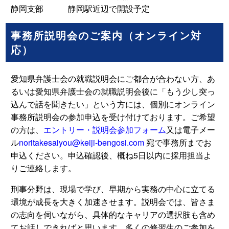
静岡支部 静岡駅近辺で開設予定
事務所説明会のご案内（オンライン対
応）
愛知県弁護士会の就職説明会にご都合が合わない方、あ
るいは愛知県弁護士会の就職説明会後に「もう少し突っ
込んで話を聞きたい」という方には、個別にオンライン
事務所説明会の参加申込を受け付けております。ご希望
の方は、
エントリー・説明会参加フォーム
又は電子メー
ル
noritakesaiyou@keiji-bengosi.com
宛で事務所までお
申込ください。申込確認後、概ね5日以内に採用担当よ
りご連絡します。
刑事分野は、現場で学び、早期から実務の中心に立てる
環境が成長を大きく加速させます。説明会では、皆さま
の志向を伺いながら、具体的なキャリアの選択肢も含め
てお話しできればと思います。多くの修習生のご参加を