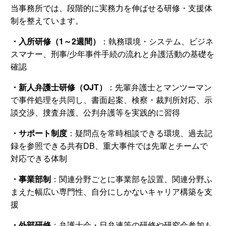
当事務所では、段階的に実務力を伸ばせる研修・支援体
制を整えています。
・入所研修（1～2週間）
：執務環境・システム、ビジネ
スマナー、刑事/少年事件手続の流れと弁護活動の基礎を
確認
・新人弁護士研修（OJT）
：先輩弁護士とマンツーマン
で事件処理を共同し、書面起案、検察・裁判所対応、示
談交渉、捜査弁護、公判弁護等を実践的に習得
・サポート制度
：疑問点を常時相談できる環境、過去記
録を参照できる共有DB、重大事件では先輩とチームで
対応できる体制
・事業部制
：関連分野ごとに事業部を設置、関連分野ふ
まえた幅広い専門性、自分にしかないキャリア構築を支
援
・外部研修
：弁護士会・日弁連等の研修や研究会参加も