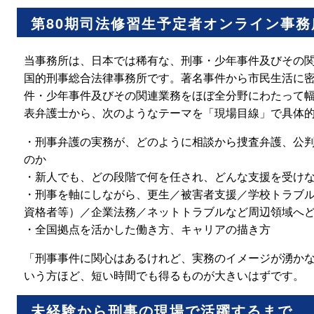
第80期司法修習生予定者オンライン事
当事務所は、日本では稀有な、刑事・少年事件及びその
国的刑事総合法律事務所です。著名事件から市民生活に
件・少年事件及びその関連業務をほぼ全分野にわたって
表弁護士から、次のようなテーマを「現場目線」で具体
・刑事弁護の実務が、どのように相談から捜査弁護、公
のか
・新人でも、どの段階で何を任され、どんな支援を受け
・刑事を軸にしながら、更生／被害者支援／学校トラブ
資格者等）／企業法務／ネットトラブルなど周辺領域へ
・全国拠点を活かした働き方、キャリアの描き方
「刑事事件に関心はあるけれど、実務のイメージが湧か
いう方ほど、短い時間でも得るものが大きいはずです。
未経験から刑事の現場で活躍するまで