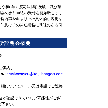
（令和8年）度司法試験受験生及び第
明会の参加申込の受付を開始致しまし
業務内容やキャリアの具体的な説明を
事件及びその関連業務に興味のある司
務所説明会概要
者
ご案内）
ール
noritakesaiyou@keiji-bengosi.com
詳細についてメール又は電話でご連絡
込が確認できていない可能性がござ
わせ下さい。