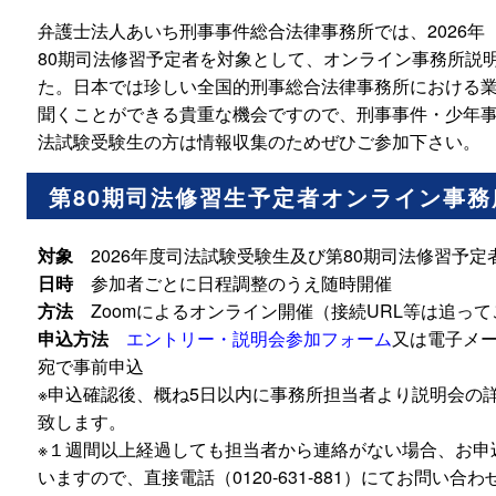
弁護士法人あいち刑事事件総合法律事務所では、2026年
80期司法修習予定者を対象として、オンライン事務所説
た。日本では珍しい全国的刑事総合法律事務所における
聞くことができる貴重な機会ですので、刑事事件・少年
法試験受験生の方は情報収集のためぜひご参加下さい。
第80期司法修習生予定者オンライン事
対象
2026年度司法試験受験生及び第80期司法修習予定
日時
参加者ごとに日程調整のうえ随時開催
方法
Zoomによるオンライン開催（接続URL等は追って
申込方法
エントリー・説明会参加フォーム
又は電子メ
宛で事前申込
※申込確認後、概ね5日以内に事務所担当者より説明会の
致します。
※１週間以上経過しても担当者から連絡がない場合、お申
いますので、直接電話（0120-631-881）にてお問い合