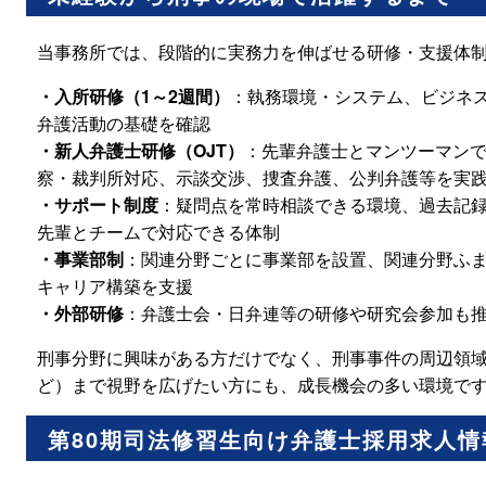
当事務所では、段階的に実務力を伸ばせる研修・支援体
・入所研修（1～2週間）
：執務環境・システム、ビジネス
弁護活動の基礎を確認
・新人弁護士研修（OJT）
：先輩弁護士とマンツーマン
察・裁判所対応、示談交渉、捜査弁護、公判弁護等を実
・サポート制度
：疑問点を常時相談できる環境、過去記録
先輩とチームで対応できる体制
・事業部制
：関連分野ごとに事業部を設置、関連分野ふ
キャリア構築を支援
・外部研修
：弁護士会・日弁連等の研修や研究会参加も
刑事分野に興味がある方だけでなく、刑事事件の周辺領
ど）まで視野を広げたい方にも、成長機会の多い環境で
第80期司法修習生向け弁護士採用求人情