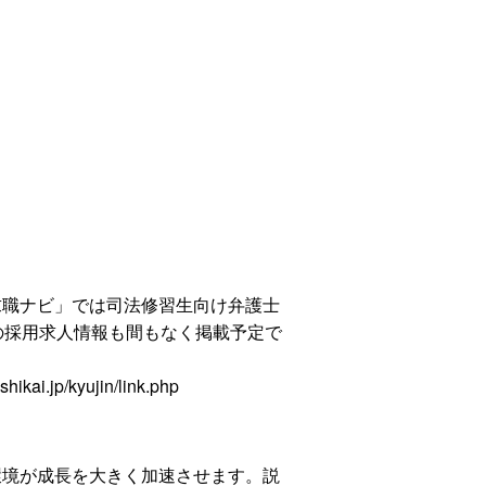
求職ナビ」では司法修習生向け弁護士
の採用求人情報も間もなく掲載予定で
hikai.jp/kyujin/link.php
環境が成長を大きく加速させます。説