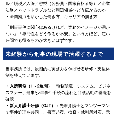
ル／脱税／入管／懲戒（公務員・国家資格者等）／企業
法務／ネットトラブルなど周辺領域へどう広がるのか
・全国拠点を活かした働き方、キャリアの描き方
「刑事事件に関心はあるけれど、実務のイメージが湧か
ない」「専門性をどう作るか不安」という方ほど、短い
時間でも得るものが大きいはずです。
未経験から刑事の現場で活躍するまで
当事務所では、段階的に実務力を伸ばせる研修・支援体
制を整えています。
・入所研修（1～2週間）
：執務環境・システム、ビジネ
スマナー、刑事/少年事件手続の流れと弁護活動の基礎を
確認
・新人弁護士研修（OJT）
：先輩弁護士とマンツーマン
で事件処理を共同し、書面起案、検察・裁判所対応、示