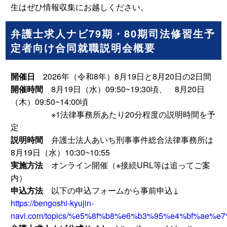
生はぜひ情報収集にお越しください。
弁護士求人ナビ79期・80期司法修習生予
定者向け合同就職説明会概要
開催日
2026年（令和8年）8月19日と8月20日の2日間
開催時間
8月19日（水）09:50~19:30頃、 8月20日
（木）09:50~14:00頃
※1法律事務所あたり20分程度の説明時間を予
定
説明時間
弁護士法人あいち刑事事件総合法律事務所は
8月19日（水）10:30~10:55
実施方法
オンライン開催（※接続URL等は追ってご案
内）
申込方法
以下の申込フォームから事前申込↓
https://bengoshi-kyujin-
navi.com/topics/%e5%8f%b8%e6%b3%95%e4%bf%ae%