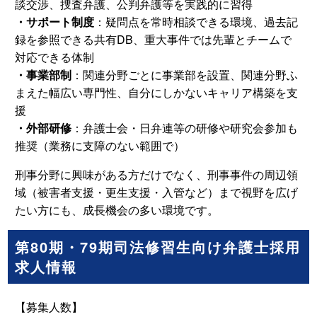
談交渉、捜査弁護、公判弁護等を実践的に習得
・サポート制度
：疑問点を常時相談できる環境、過去記
録を参照できる共有DB、重大事件では先輩とチームで
対応できる体制
・事業部制
：関連分野ごとに事業部を設置、関連分野ふ
まえた幅広い専門性、自分にしかないキャリア構築を支
援
・外部研修
：弁護士会・日弁連等の研修や研究会参加も
推奨（業務に支障のない範囲で）
刑事分野に興味がある方だけでなく、刑事事件の周辺領
域（被害者支援・更生支援・入管など）まで視野を広げ
たい方にも、成長機会の多い環境です。
第80期・79期司法修習生向け弁護士採用
求人情報
【募集人数】