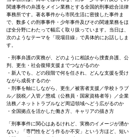
関連事件の弁護をメイン業務とする全国的刑事総合法律
事務所です。著名事件から市民生活に密接した事件ま
で、数多くの刑事事件・少年事件及びその関連業務をほ
ぼ全分野にわたって幅広く取り扱っています。当日は、
次のようなテーマを「現場目線」で具体的にお話ししま
す。
・刑事弁護の実務が、どのように相談から捜査弁護、公
判、更生・社会復帰支援までつながるのか
・新人でも、どの段階で何を任され、どんな支援を受け
ながら成長するのか
・刑事を軸にしながら、更生／被害者支援／学校トラブ
ル／脱税／入管／懲戒（公務員・国家資格者等）／企業
法務／ネットトラブルなど周辺領域へどう広がるのか
・全国拠点を活かした働き方、キャリアの描き方
「刑事事件に関心はあるけれど、実務のイメージが湧か
ない」「専門性をどう作るか不安」という方ほど、短い