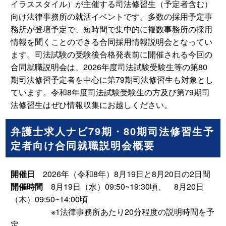
イラススタイル）が主催する司法修習生（予定者含む）
向け法律事務所の就活イベントです。多数の採用予定事
務所が登壇予定で、短時間で集中的に複数事務所の採用
情報を聞くことのできる合同採用情報説明会となってい
ます。司法試験の受験後合格発表前に開催される今回の
合同就職説明会は、2026年度司法試験受験生等の第80
期司法修習予定者を中心に第79期司法修習生も対象とし
ています。令和8年度司法試験受験生の方及び第79期司
法修習生はぜひ情報収集にお越しください。
弁護士求人ナビ79期・80期司法修習生予
定者向け合同就職説明会概要
開催日
2026年（令和8年）8月19日と8月20日の2日間
開催時間
8月19日（水）09:50~19:30頃、 8月20日
（木）09:50~14:00頃
※1法律事務所あたり20分程度の説明時間を予
定