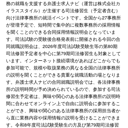
務の就職を支援する弁護士求人ナビ（運営は株式会社カ
イラススタイル）が主催する司法修習生（予定者含む）
向け法律事務所の就活イベントです。全国から27事務所
が登壇予定で、短時間で集中的に複数事務所の採用情報
を聞くことのできる合同採用情報説明会となっていま
す。司法試験の受験後合格発表前に開催される今回の合
同就職説明会は、2026年度司法試験受験生等の第80期
司法修習予定者を中心に第79期司法修習生も対象として
います。インターネット接続環境があればどこからでも
参加可能で、規模や取扱業務の異なる全国の法律事務所
の説明を聞くことができる貴重な就職活動の場となりま
す。弁護士求人ナビの合同就職説明会では、各法律事務
所の説明時間が予め決められているので、参加する司法
修習生予定者は、興味や関心のある法律事務所の説明時
間に合わせてオンライン上で自由に説明会に参加するこ
とができ、興味や関心のある法律事務所の採用担当者か
ら直に業務内容や採用情報の説明を受けることができま
す。令和8年度司法試験受験生の方及び第79期司法修習