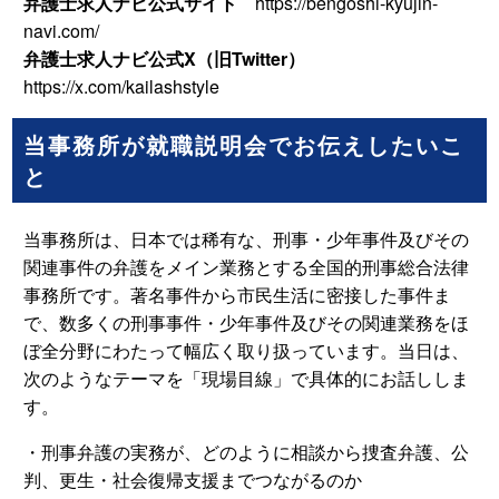
弁護士求人ナビ公式サイト
https://bengoshi-kyujin-
navi.com/
弁護士求人ナビ公式X（旧Twitter）
https://x.com/kailashstyle
当事務所が就職説明会でお伝えしたいこ
と
当事務所は、日本では稀有な、刑事・少年事件及びその
関連事件の弁護をメイン業務とする全国的刑事総合法律
事務所です。著名事件から市民生活に密接した事件ま
で、数多くの刑事事件・少年事件及びその関連業務をほ
ぼ全分野にわたって幅広く取り扱っています。当日は、
次のようなテーマを「現場目線」で具体的にお話ししま
す。
・刑事弁護の実務が、どのように相談から捜査弁護、公
判、更生・社会復帰支援までつながるのか