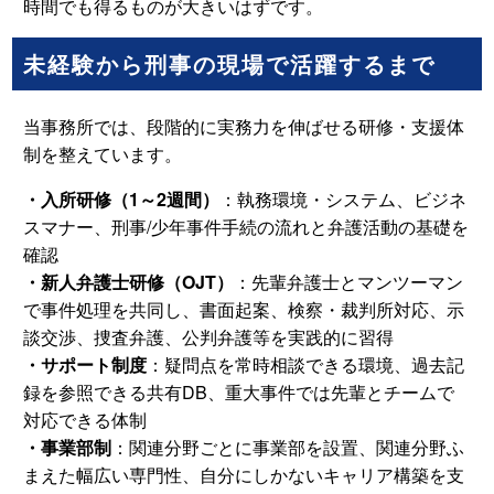
時間でも得るものが大きいはずです。
未経験から刑事の現場で活躍するまで
当事務所では、段階的に実務力を伸ばせる研修・支援体
制を整えています。
・入所研修（1～2週間）
：執務環境・システム、ビジネ
スマナー、刑事/少年事件手続の流れと弁護活動の基礎を
確認
・新人弁護士研修（OJT）
：先輩弁護士とマンツーマン
で事件処理を共同し、書面起案、検察・裁判所対応、示
談交渉、捜査弁護、公判弁護等を実践的に習得
・サポート制度
：疑問点を常時相談できる環境、過去記
録を参照できる共有DB、重大事件では先輩とチームで
対応できる体制
・事業部制
：関連分野ごとに事業部を設置、関連分野ふ
まえた幅広い専門性、自分にしかないキャリア構築を支