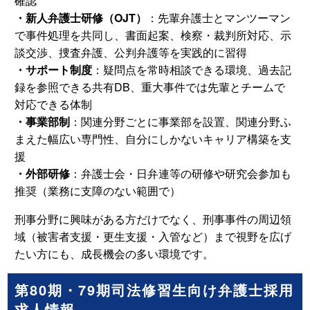
確認
・新人弁護士研修（OJT）
：先輩弁護士とマンツーマン
で事件処理を共同し、書面起案、検察・裁判所対応、示
談交渉、捜査弁護、公判弁護等を実践的に習得
・サポート制度
：疑問点を常時相談できる環境、過去記
録を参照できる共有DB、重大事件では先輩とチームで
対応できる体制
・事業部制
：関連分野ごとに事業部を設置、関連分野ふ
まえた幅広い専門性、自分にしかないキャリア構築を支
援
・外部研修
：弁護士会・日弁連等の研修や研究会参加も
推奨（業務に支障のない範囲で）
刑事分野に興味がある方だけでなく、刑事事件の周辺領
域（被害者支援・更生支援・入管など）まで視野を広げ
たい方にも、成長機会の多い環境です。
第80期・79期司法修習生向け弁護士採用
求人情報