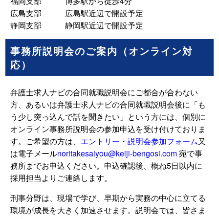
福岡支部 博多駅から徒歩4分
広島支部 広島駅近辺で開設予定
静岡支部 静岡駅近辺で開設予定
事務所説明会のご案内（オンライン対
応）
弁護士求人ナビの合同就職説明会にご都合が合わない
方、あるいは弁護士求人ナビの合同就職説明会後に「も
う少し突っ込んで話を聞きたい」という方には、個別に
オンライン事務所説明会の参加申込を受け付けておりま
す。ご希望の方は、
エントリー・説明会参加フォーム
又
は電子メール
noritakesaiyou@keiji-bengosi.com
宛で事
務所までお申込ください。申込確認後、概ね5日以内に
採用担当よりご連絡します。
刑事分野は、現場で学び、早期から実務の中心に立てる
環境が成長を大きく加速させます。説明会では、皆さま